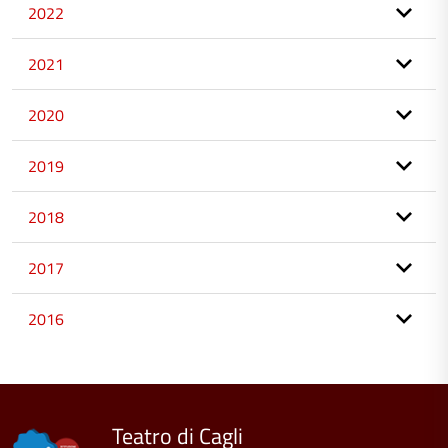
2022
2021
2020
2019
2018
2017
2016
torna
all'inizio
del
contenuto
Teatro di Cagli