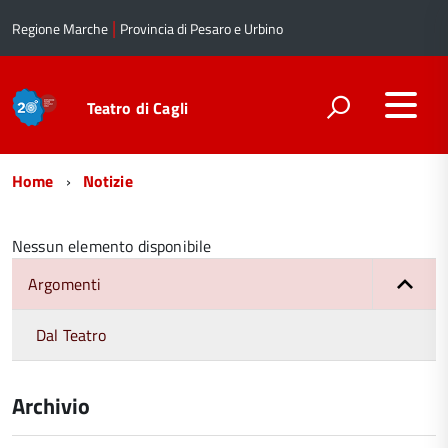
|
Regione Marche
Provincia di Pesaro e Urbino
Teatro di Cagli
Menu
Home
Notizie
di
navigazione
Nessun elemento disponibile
Argomenti
Dal Teatro
Archivio